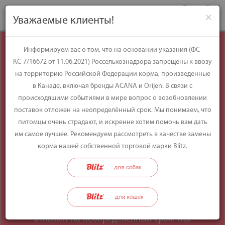
×
Уважаемые клиенты!
Уважаемые
Информируем вас о том, что на основании указания (ФС-
КС-7/16672 от 11.06.2021) Россельхознадзора запрещены к ввозу
клиенты!
на территорию Российской Федерации корма, произведенные
в Канаде, включая бренды ACANA и Orijen. В связи с
происходящими событиями в мире вопрос о возобновлении
Информируем вас о том, что на
поставок отложен на неопределённый срок. Мы понимаем, что
основании указания (ФС-КС-7/16672 от
питомцы очень страдают, и искренне хотим помочь вам дать
11.06.2021) Россельхознадзора
им самое лучшее. Рекомендуем рассмотреть в качестве замены
запрещены к ввозу на территорию
корма нашей собственной торговой марки Blitz.
Российской Федерации корма,
произведенные в Канаде, включая
бренды ACANA и Orijen. В связи с
происходящими событиями в мире
вопрос о возобновлении поставок
отложен на неопределённый срок. Мы