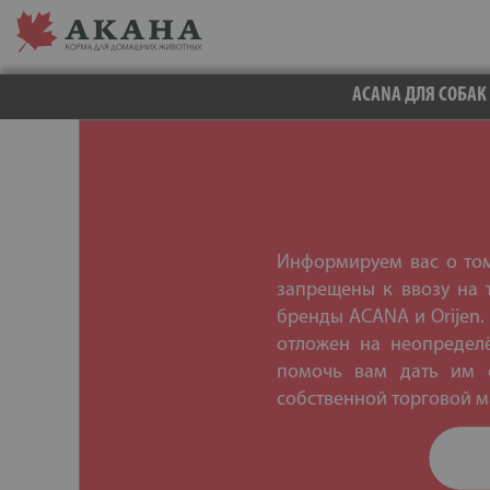
ACANA ДЛЯ СОБАК
Информируем вас о том,
запрещены к ввозу на 
бренды ACANA и Orijen.
отложен на неопредел
помочь вам дать им с
собственной торговой ма