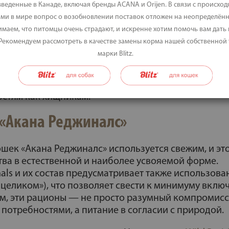
веденные в Канаде, включая бренды ACANA и Orijen. В связи с происхо
ми в мире вопрос о возобновлении поставок отложен на неопределённ
маем, что питомцы очень страдают, и искренне хотим помочь вам дать
 Рекомендуем рассмотреть в качестве замены корма нашей собственной
марки Blitz.
остоит из трёх рационов на основе разных видов мя
ных компонентов, что предоставляет кошкам питан
остям как хищникам.
 «Акана Реджиналс»
шек «Акана Реджиналс» используется свежим, и это
ва в естественной и наиболее усвояемой форме.
ls и их состав предусматривает также использова
целиком»), что позволяет свести к минимуму вклю
ом, эти рационы — не просто разумный компромис
потребностями, а питание в согласии с природой.