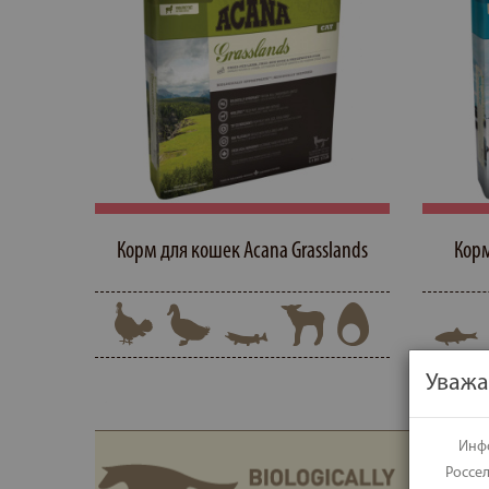
Корм для кошек Acana Grasslands
Корм
W
x
s
w
U
m
Уважа
Инфо
Россе