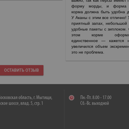
важно, так как персы имеют 
форму морды, и форма 
корма должна быть удобна д
У Аканы с этим все отлично! 
приятный запах, небольшой 
удобные пакеты с зиплоком. 
этом корме оформле
единственное — кажется н
увеличился объем экскремен
это не проблема.
ОСТАВИТЬ ОТЗЫВ
осковская область, г. Мытищи,
Пн.-Пт. 8.00 - 17.00
кое шоссе, влад. 5, стр. 1
Сб.-Вс. выходной