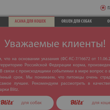
Г
ACANA ДЛЯ КОШЕК
ORIJEN ДЛЯ СОБАК
O
Уважаемые клиенты!
 что на основании указания (ФС-КС-7/16672 от 11.06.
территорию Российской Федерации корма, произведе
 В связи с происходящими событиями в мире вопрос о
ённый срок. Мы понимаем, что питомцы очень страд
амое лучшее. Рекомендуем рассмотреть в качест
рки Blitz.