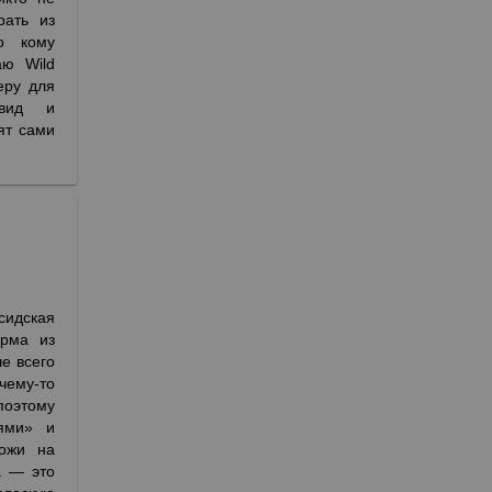
рать из
о кому
аю Wild
еру для
 вид и
ят сами
сидская
орма из
е всего
чему-то
поэтому
ями» и
хожи на
а — это