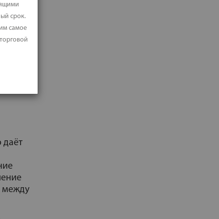
дящими
ый срок.
 им самое
 торговой
са и
ие,
 даёт
ние
чение
с между