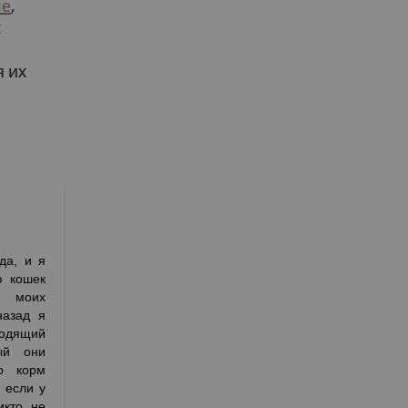
ie
,
х
я их
да, и я
ю кошек
 моих
назад я
дящий
ый они
о корм
 если у
икто не