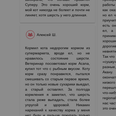
Суперу. Это очень хороший корм,
работы
мой кот никогда не болеет и почти не
как ока
линяет, хотя шерсть у него длинная.
но ел 
приучи
есть о
ел, а
Алексей Ш.
прини
хорош
дорогие
Кормил кота недорогим кормом из
невнят
супермаркета, вроде ел, но не
Так чт
нравилось состояние шерсти.
«сушку»
Ветеринар посоветовал корм Acana,
разные
купил тот что с рыбным вкусом. Коту
Акан
корм сразу понравился, пытался
оконча
смешивать со старым первое время,
низко
но он только новые сухарики выедал,
перешл
а старый оставлял. За полгода
что-н
кормления я заметил, что шерсть
region
стала реже выпадать, стала более
нас час
упругой и здоровой. Никаких
это оче
нареканий к качеству корма у меня
нет, буду и дальше покупать только