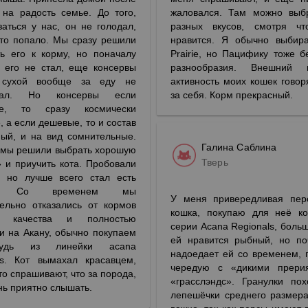
 на радость семье. До того,
жаловался. Там можно выб
заться у нас, он не голодал,
разных вкусов, смотря чт
что попало. Мы сразу решили
нравится. Я обычно выбир
ть его к корму, но поначалу
Prairie, но Пацифику тоже б
н его не стал, еще консервы
разнообразия. Внешний
 сухой вообще за еду не
активность моих кошек говор
мал. Но консервы если
за себя. Корм прекрасный.
ие, то сразу космически
, а если дешевые, то и состав
ный, и на вид сомнительные.
Галина Саблина
о мы решили выбрать хорошую
Тверь
 и приучить кота. Пробовали
, но лучше всего стал есть
у. Со временем мы
У меня привередливая пер
тельно отказались от кормов
кошка, покупаю для неё к
го качества и полностью
серии Acana Regionals, больш
и на Акану, обычно покупаем
ей нравится рыбный, но по
ибудь из линейки acana
надоедает ей со временем, 
als. Кот вымахал красавцем,
чередую с «дикими прери
то спрашивают, что за порода,
«грасслэндс». Гранулки по
нь приятно слышать.
лепешёчки среднего размер