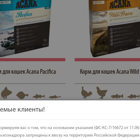
 для кошек Acana Pacifica
Корм для кошек Acana Wild 
u
v
k
l
W
E
t
емые клиенты!
рмируем вас о том, что на основании указания (ФС-КС-7/16672 от 11.06.
льхознадзора запрещены к ввозу на территорию Российской Федерации