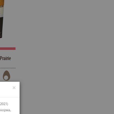
Prairie
k
U
×
2021)
 корма,