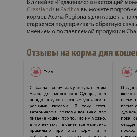
В линейке «Реджиналс» в настоящий мом
Grasslands
и
Pacifica
вы можете подробнее
кормов Acana Regionals для кошек, а та
стараемся поддерживать обратную связь
мнением о поставляемой продукции Cham
Отзывы на корма для кошек
Геля
Я всегда прошу маму покупать корм
В здан
Акана для моего кота Супера, она
какие-
иногда покупает разные упаковки с
время п
разными вкусами. Я хочу стать
время о
ветеринаром, поэтому все знаю про
думала
питание кошек, про то, что им можно,
пока о
а что нельзя. На сайте все написано
сердц
правильно про этот корм, и я
прохо
выбирала, что больше нравится
прикор