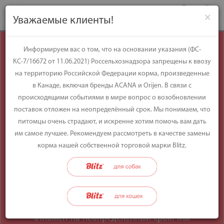
×
Уважаемые клиенты!
Уважаемые
Информируем вас о том, что на основании указания (ФС-
КС-7/16672 от 11.06.2021) Россельхознадзора запрещены к ввозу
клиенты!
на территорию Российской Федерации корма, произведенные
в Канаде, включая бренды ACANA и Orijen. В связи с
происходящими событиями в мире вопрос о возобновлении
Информируем вас о том, что на
поставок отложен на неопределённый срок. Мы понимаем, что
основании указания (ФС-КС-7/16672 от
питомцы очень страдают, и искренне хотим помочь вам дать
11.06.2021) Россельхознадзора
им самое лучшее. Рекомендуем рассмотреть в качестве замены
запрещены к ввозу на территорию
корма нашей собственной торговой марки Blitz.
Российской Федерации корма,
произведенные в Канаде, включая
бренды ACANA и Orijen. В связи с
происходящими событиями в мире
вопрос о возобновлении поставок
отложен на неопределённый срок. Мы