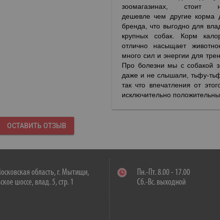
зоомагазинах, стоит н
дешевле чем другие корма 
бренда, что выгодно для вла
крупных собак. Корм кало
отлично насыщает животно
много сил и энергии для трен
Про болезни мы с собакой з
даже и не слышали, тьфу-тьф
так что впечатления от этог
исключительно положительны
ОСТАВИТЬ ОТЗЫВ
осковская область, г. Мытищи,
Пн.-Пт. 8.00 - 17.00
кое шоссе, влад. 5, стр. 1
Сб.-Вс. выходной