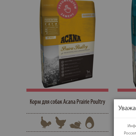
Корм для собак Acana Prairie Poultry
Корм 
Уважа
W
E
e
U
Инфо
Россе