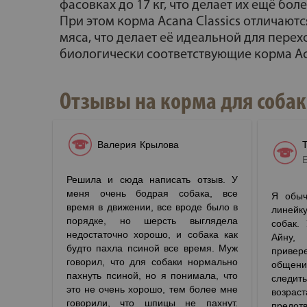
фасовках до 17 кг, что делает их ещё бо
При этом корма Acana Classics отличают
мяса, что делает её идеальной для пере
биологически соответствующие корма Ac
Отзывы на корма для собак a
Валерия Крылова
Решила и сюда написать отзыв. У
меня очень бодрая собака, все
Я обыч
время в движении, все вроде было в
линейк
порядке, но шерсть выглядела
собак.
недостаточно хорошо, и собака как
Айну
будто пахла псиной все время. Муж
привер
говорил, что для собаки нормально
общени
пахнуть псиной, но я понимала, что
следить
это не очень хорошо, тем более мне
возраст
говорили, что шпицы не пахнут.
предот