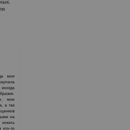
ных.
ем
да моя
окупала
 иногда
разия.
о, мне
, а так
щенков
выми на
 искать
 кто-то