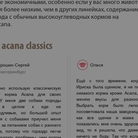
лее экономичными, особенно если у вас много живот
ся более низким, чем в других линейках, содержани
хода с обычных высокоуглеводных кормов на
ana.
cana classics
Трошин Сергей
Олеся
Екатеринбург
Ещё с того времени, ког
Ириска была щенком, я не п
но использую классическую
никакого корма кроме Acana,
у корма Acana для своих
меняю вкусы для разнооб
 У меня две собаки породы
Выбрать корм было легк
, в целом к еде не
посоветовала наша заводчица
едливые, но большой опыт
как все щенки и мама 
я с собаками приучил меня
показались мне очень здоро
 за питанием собак с раннего
вид, то я решила, что даже
а, потому что гораздо легче
ничего не буду. Так что если
вратить проблемы, чем потом