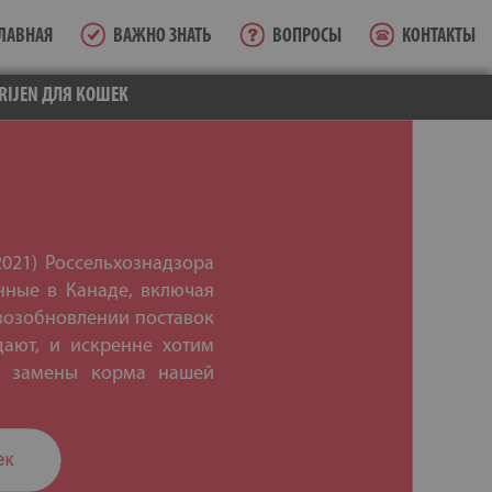
ЛАВНАЯ
ВАЖНО ЗНАТЬ
ВОПРОСЫ
КОНТАКТЫ
RIJEN ДЛЯ КОШЕК
2021) Россельхознадзора
нные в Канаде, включая
 возобновлении поставок
ают, и искренне хотим
ве замены корма нашей