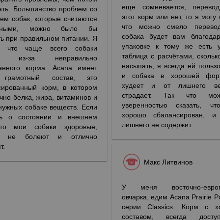
еще сомневается, перевод
ать. Большинство проблем со
этот корм или нет, то я могу 
ем собак, которые считаются
что можно смело перевод
стными, можно было бы
собака будет вам благода
ь при правильном питании. Я
упаковке к тому же есть 
, что чаще всего собаки
таблица с расчётами, скольк
ют из-за неправильно
насыпать, я всегда ей пользо
анного корма. Acana имеет
и собака в хорошей фор
 грамотный состав, это
худеет и от лишнего в
сированный корм, в котором
страдает. Так что мо
чно белка, жира, витаминов и
уверенностью сказать, чт
нужных собаке веществ. Если
хорошо сбалансирован, и 
ть о состоянии и внешнем
лишнего не содержит.
то мои собаки здоровые,
да не болеют и отлично
т.
Макс Литвинов
У меня восточно-европ
овчарка, едим Acana Prairie Po
серии Classics. Корм с х
составом, всегда дост