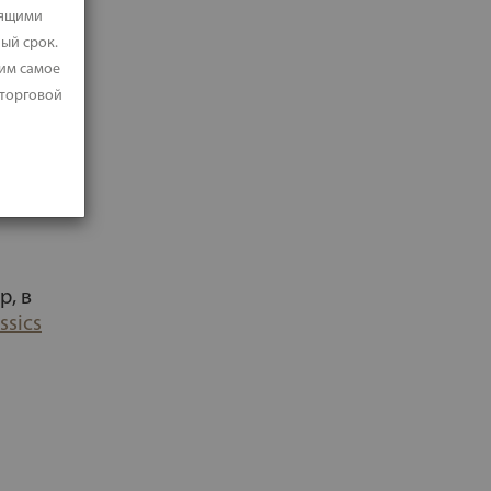
дящими
ый срок.
 им самое
 торговой
р, в
ssics