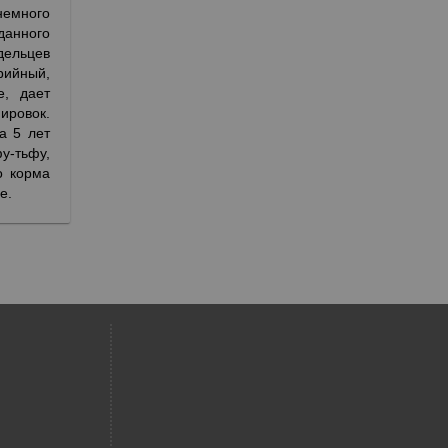
емного
данного
дельцев
рийный,
е, дает
ировок.
а 5 лет
у-тьфу,
о корма
е.