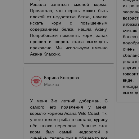
Решила заняться сменой корма.
их реш
Прочитала, что шерсть может быть
здоровь
плохой от недостатка белка, начала
возра
искать корм с повышенным
избежат
содержанием белка, нашла Акану.
считаю
Попробовали поменять корм, запах
боле
прошел и шерсть стала выглядеть
подобр
прекрасно. Мы используем именно
очень
Акана Классик.
сбалан
достато
других 
говори
Карина Кострова
виде, 
Москва
никог
выглядя
У меня 3-х летний доберман. С
самого его появления у меня,
кормлю кормом Acana Wild Coast, т.к.
у него только рыба в составе, курицу
пёс плохо переносит. Раньше этот
корм был самый недорогой в
линейке, теперь они в общем-то все