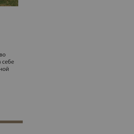
тво
 себе
лной