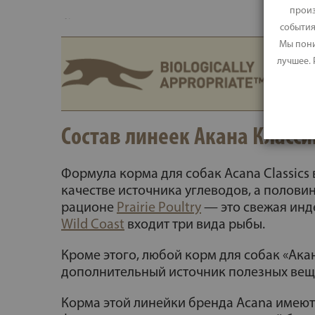
произ
события
Мы пони
лучшее.
Состав линеек Акана Класси
Формула корма для собак Acana Classics
качестве источника углеводов, а полови
рационе
Prairie Poultry
— это свежая инде
Wild Coast
входит три вида рыбы.
Кроме этого, любой корм для собак «Ака
дополнительный источник полезных веще
Корма этой линейки бренда Acana имеют 