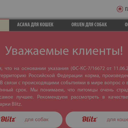
Г
ACANA ДЛЯ КОШЕК
ORIJEN ДЛЯ СОБАК
O
Уважаемые клиенты!
 что на основании указания (ФС-КС-7/16672 от 11.06.
территорию Российской Федерации корма, произведе
 В связи с происходящими событиями в мире вопрос о
ённый срок. Мы понимаем, что питомцы очень страд
амое лучшее. Рекомендуем рассмотреть в качест
рки Blitz.