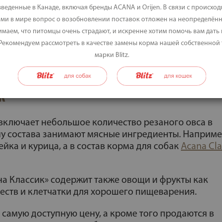
веденные в Канаде, включая бренды ACANA и Orijen. В связи с происхо
ми в мире вопрос о возобновлении поставок отложен на неопределённ
маем, что питомцы очень страдают, и искренне хотим помочь вам дать
 Рекомендуем рассмотреть в качестве замены корма нашей собственной
марки Blitz.
к
 включает небольшое количество резаного овса в
ну состава занимают мясные ингредиенты. Наприме
йка и курица, а в состав корма для собак
Acana Cla
на Классик» содержит также овощи и фрукты как
ств и клетчатки для хорошего пищеварения.
самую доступную цену, а кроме того продаются в