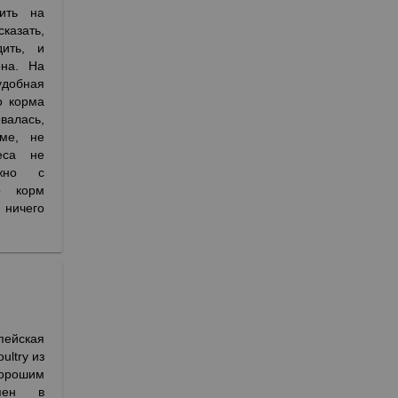
ить на
сказать,
ить, и
рна. На
удобная
о корма
валась,
ме, не
еса не
жно с
о корм
ничего
ейская
ultry из
орошим
упен в