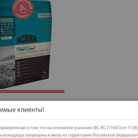
для собак Acana Wild Coast
емые клиенты!
m
v
k
e
рмируем вас о том, что на основании указания (ФС-КС-7/16672 от 11.06.
льхознадзора запрещены к ввозу на территорию Российской Федерации