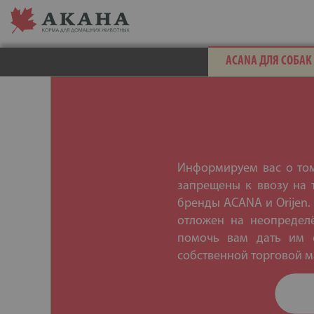
ACANA ДЛЯ СОБАК
Информируем вас о том,
запрещены к ввозу на 
бренды ACANA и Orijen.
отложен на неопредел
помочь вам дать им с
собственной торговой ма