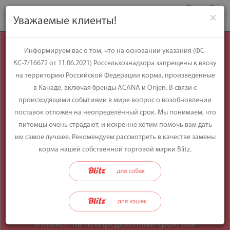
×
Уважаемые клиенты!
Уважаемые
Информируем вас о том, что на основании указания (ФС-
КС-7/16672 от 11.06.2021) Россельхознадзора запрещены к ввозу
клиенты!
на территорию Российской Федерации корма, произведенные
в Канаде, включая бренды ACANA и Orijen. В связи с
происходящими событиями в мире вопрос о возобновлении
Информируем вас о том, что на
поставок отложен на неопределённый срок. Мы понимаем, что
основании указания (ФС-КС-7/16672 от
питомцы очень страдают, и искренне хотим помочь вам дать
11.06.2021) Россельхознадзора
им самое лучшее. Рекомендуем рассмотреть в качестве замены
запрещены к ввозу на территорию
корма нашей собственной торговой марки Blitz.
Российской Федерации корма,
произведенные в Канаде, включая
бренды ACANA и Orijen. В связи с
происходящими событиями в мире
вопрос о возобновлении поставок
отложен на неопределённый срок. Мы