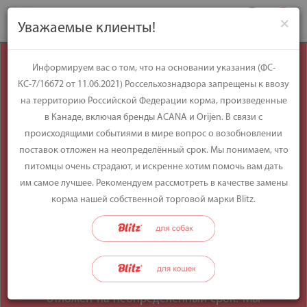
×
Уважаемые клиенты!
Уважаемые
Информируем вас о том, что на основании указания (ФС-
КС-7/16672 от 11.06.2021) Россельхознадзора запрещены к ввозу
клиенты!
на территорию Российской Федерации корма, произведенные
в Канаде, включая бренды ACANA и Orijen. В связи с
происходящими событиями в мире вопрос о возобновлении
Информируем вас о том, что на
поставок отложен на неопределённый срок. Мы понимаем, что
основании указания (ФС-КС-7/16672 от
питомцы очень страдают, и искренне хотим помочь вам дать
11.06.2021) Россельхознадзора
им самое лучшее. Рекомендуем рассмотреть в качестве замены
запрещены к ввозу на территорию
корма нашей собственной торговой марки Blitz.
Российской Федерации корма,
произведенные в Канаде, включая
бренды ACANA и Orijen. В связи с
происходящими событиями в мире
вопрос о возобновлении поставок
отложен на неопределённый срок. Мы