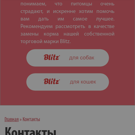
понимаем, что питомцы очень
страдают, и искренне хотим помочь
вам дать им самое лучшее.
Рекомендуем рассмотреть в качестве
замены корма нашей собственной
торговой марки Blitz.
Главная
»
Контакты
Контакты