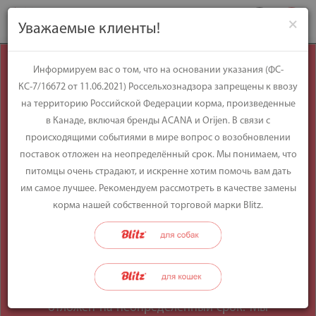
×
Уважаемые клиенты!
Уважаемые
Информируем вас о том, что на основании указания (ФС-
КС-7/16672 от 11.06.2021) Россельхознадзора запрещены к ввозу
клиенты!
на территорию Российской Федерации корма, произведенные
в Канаде, включая бренды ACANA и Orijen. В связи с
происходящими событиями в мире вопрос о возобновлении
Информируем вас о том, что на
поставок отложен на неопределённый срок. Мы понимаем, что
основании указания (ФС-КС-7/16672 от
питомцы очень страдают, и искренне хотим помочь вам дать
11.06.2021) Россельхознадзора
им самое лучшее. Рекомендуем рассмотреть в качестве замены
запрещены к ввозу на территорию
корма нашей собственной торговой марки Blitz.
Российской Федерации корма,
произведенные в Канаде, включая
бренды ACANA и Orijen. В связи с
происходящими событиями в мире
вопрос о возобновлении поставок
отложен на неопределённый срок. Мы