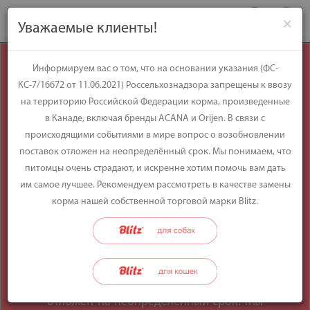
×
Уважаемые клиенты!
Уважаемые
Информируем вас о том, что на основании указания (ФС-
КС-7/16672 от 11.06.2021) Россельхознадзора запрещены к ввозу
клиенты!
на территорию Российской Федерации корма, произведенные
в Канаде, включая бренды ACANA и Orijen. В связи с
происходящими событиями в мире вопрос о возобновлении
Информируем вас о том, что на
поставок отложен на неопределённый срок. Мы понимаем, что
основании указания (ФС-КС-7/16672 от
питомцы очень страдают, и искренне хотим помочь вам дать
11.06.2021) Россельхознадзора
им самое лучшее. Рекомендуем рассмотреть в качестве замены
запрещены к ввозу на территорию
корма нашей собственной торговой марки Blitz.
Российской Федерации корма,
произведенные в Канаде, включая
бренды ACANA и Orijen. В связи с
происходящими событиями в мире
вопрос о возобновлении поставок
отложен на неопределённый срок. Мы