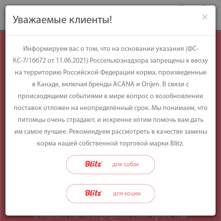
×
Уважаемые клиенты!
Уважаемые
Информируем вас о том, что на основании указания (ФС-
КС-7/16672 от 11.06.2021) Россельхознадзора запрещены к ввозу
клиенты!
на территорию Российской Федерации корма, произведенные
в Канаде, включая бренды ACANA и Orijen. В связи с
происходящими событиями в мире вопрос о возобновлении
Информируем вас о том, что на
поставок отложен на неопределённый срок. Мы понимаем, что
основании указания (ФС-КС-7/16672 от
питомцы очень страдают, и искренне хотим помочь вам дать
11.06.2021) Россельхознадзора
им самое лучшее. Рекомендуем рассмотреть в качестве замены
запрещены к ввозу на территорию
корма нашей собственной торговой марки Blitz.
Российской Федерации корма,
произведенные в Канаде, включая
бренды ACANA и Orijen. В связи с
происходящими событиями в мире
вопрос о возобновлении поставок
отложен на неопределённый срок. Мы