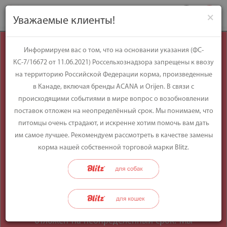
×
Уважаемые клиенты!
Уважаемые
Информируем вас о том, что на основании указания (ФС-
КС-7/16672 от 11.06.2021) Россельхознадзора запрещены к ввозу
клиенты!
на территорию Российской Федерации корма, произведенные
в Канаде, включая бренды ACANA и Orijen. В связи с
происходящими событиями в мире вопрос о возобновлении
Информируем вас о том, что на
поставок отложен на неопределённый срок. Мы понимаем, что
основании указания (ФС-КС-7/16672 от
питомцы очень страдают, и искренне хотим помочь вам дать
11.06.2021) Россельхознадзора
им самое лучшее. Рекомендуем рассмотреть в качестве замены
запрещены к ввозу на территорию
корма нашей собственной торговой марки Blitz.
Российской Федерации корма,
произведенные в Канаде, включая
бренды ACANA и Orijen. В связи с
происходящими событиями в мире
вопрос о возобновлении поставок
отложен на неопределённый срок. Мы