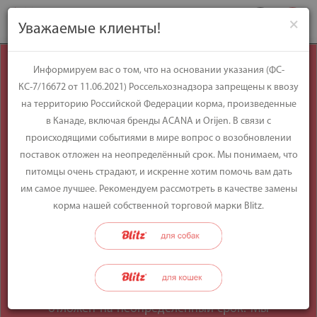
×
Уважаемые клиенты!
Уважаемые
Информируем вас о том, что на основании указания (ФС-
КС-7/16672 от 11.06.2021) Россельхознадзора запрещены к ввозу
клиенты!
на территорию Российской Федерации корма, произведенные
в Канаде, включая бренды ACANA и Orijen. В связи с
происходящими событиями в мире вопрос о возобновлении
Информируем вас о том, что на
поставок отложен на неопределённый срок. Мы понимаем, что
основании указания (ФС-КС-7/16672 от
питомцы очень страдают, и искренне хотим помочь вам дать
11.06.2021) Россельхознадзора
им самое лучшее. Рекомендуем рассмотреть в качестве замены
запрещены к ввозу на территорию
корма нашей собственной торговой марки Blitz.
Российской Федерации корма,
произведенные в Канаде, включая
бренды ACANA и Orijen. В связи с
происходящими событиями в мире
вопрос о возобновлении поставок
отложен на неопределённый срок. Мы