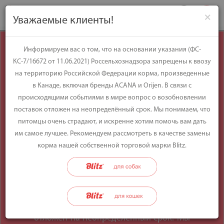
×
Уважаемые клиенты!
Уважаемые
Информируем вас о том, что на основании указания (ФС-
КС-7/16672 от 11.06.2021) Россельхознадзора запрещены к ввозу
клиенты!
на территорию Российской Федерации корма, произведенные
в Канаде, включая бренды ACANA и Orijen. В связи с
происходящими событиями в мире вопрос о возобновлении
Информируем вас о том, что на
поставок отложен на неопределённый срок. Мы понимаем, что
основании указания (ФС-КС-7/16672 от
питомцы очень страдают, и искренне хотим помочь вам дать
11.06.2021) Россельхознадзора
им самое лучшее. Рекомендуем рассмотреть в качестве замены
запрещены к ввозу на территорию
корма нашей собственной торговой марки Blitz.
Российской Федерации корма,
произведенные в Канаде, включая
бренды ACANA и Orijen. В связи с
происходящими событиями в мире
вопрос о возобновлении поставок
отложен на неопределённый срок. Мы