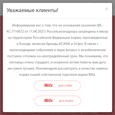
×
Уважаемые клиенты!
Уважаемые
Информируем вас о том, что на основании указания (ФС-
КС-7/16672 от 11.06.2021) Россельхознадзора запрещены к ввозу
клиенты!
на территорию Российской Федерации корма, произведенные
в Канаде, включая бренды ACANA и Orijen. В связи с
происходящими событиями в мире вопрос о возобновлении
Информируем вас о том, что на
поставок отложен на неопределённый срок. Мы понимаем, что
основании указания (ФС-КС-7/16672 от
питомцы очень страдают, и искренне хотим помочь вам дать
11.06.2021) Россельхознадзора
им самое лучшее. Рекомендуем рассмотреть в качестве замены
запрещены к ввозу на территорию
корма нашей собственной торговой марки Blitz.
Российской Федерации корма,
произведенные в Канаде, включая
бренды ACANA и Orijen. В связи с
происходящими событиями в мире
вопрос о возобновлении поставок
отложен на неопределённый срок. Мы