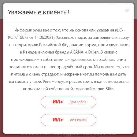
×
Уважаемые клиенты!
Уважаемые
Информируем вас о том, что на основании указания (ФС-
КС-7/16672 от 11.06.2021) Россельхознадзора запрещены к ввозу
клиенты!
на территорию Российской Федерации корма, произведенные
в Канаде, включая бренды ACANA и Orijen. В связи с
происходящими событиями в мире вопрос о возобновлении
Информируем вас о том, что на
поставок отложен на неопределённый срок. Мы понимаем, что
основании указания (ФС-КС-7/16672 от
питомцы очень страдают, и искренне хотим помочь вам дать
11.06.2021) Россельхознадзора
им самое лучшее. Рекомендуем рассмотреть в качестве замены
запрещены к ввозу на территорию
корма нашей собственной торговой марки Blitz.
Российской Федерации корма,
произведенные в Канаде, включая
бренды ACANA и Orijen. В связи с
происходящими событиями в мире
вопрос о возобновлении поставок
отложен на неопределённый срок. Мы