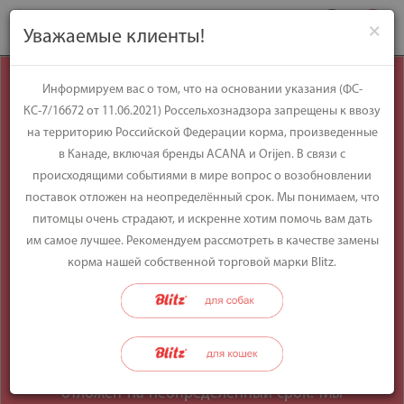
×
Уважаемые клиенты!
Уважаемые
Информируем вас о том, что на основании указания (ФС-
КС-7/16672 от 11.06.2021) Россельхознадзора запрещены к ввозу
клиенты!
на территорию Российской Федерации корма, произведенные
в Канаде, включая бренды ACANA и Orijen. В связи с
происходящими событиями в мире вопрос о возобновлении
Информируем вас о том, что на
поставок отложен на неопределённый срок. Мы понимаем, что
основании указания (ФС-КС-7/16672 от
питомцы очень страдают, и искренне хотим помочь вам дать
11.06.2021) Россельхознадзора
им самое лучшее. Рекомендуем рассмотреть в качестве замены
запрещены к ввозу на территорию
корма нашей собственной торговой марки Blitz.
Российской Федерации корма,
произведенные в Канаде, включая
бренды ACANA и Orijen. В связи с
происходящими событиями в мире
вопрос о возобновлении поставок
отложен на неопределённый срок. Мы