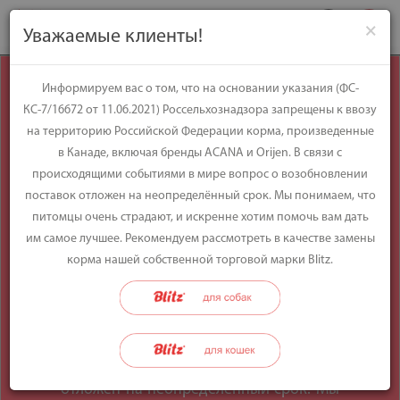
×
Уважаемые клиенты!
Уважаемые
Информируем вас о том, что на основании указания (ФС-
КС-7/16672 от 11.06.2021) Россельхознадзора запрещены к ввозу
клиенты!
на территорию Российской Федерации корма, произведенные
в Канаде, включая бренды ACANA и Orijen. В связи с
происходящими событиями в мире вопрос о возобновлении
Информируем вас о том, что на
поставок отложен на неопределённый срок. Мы понимаем, что
основании указания (ФС-КС-7/16672 от
питомцы очень страдают, и искренне хотим помочь вам дать
11.06.2021) Россельхознадзора
им самое лучшее. Рекомендуем рассмотреть в качестве замены
запрещены к ввозу на территорию
корма нашей собственной торговой марки Blitz.
Российской Федерации корма,
произведенные в Канаде, включая
бренды ACANA и Orijen. В связи с
происходящими событиями в мире
вопрос о возобновлении поставок
отложен на неопределённый срок. Мы