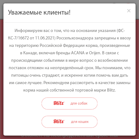
×
Уважаемые клиенты!
Уважаемые
Информируем вас о том, что на основании указания (ФС-
КС-7/16672 от 11.06.2021) Россельхознадзора запрещены к ввозу
клиенты!
на территорию Российской Федерации корма, произведенные
в Канаде, включая бренды ACANA и Orijen. В связи с
происходящими событиями в мире вопрос о возобновлении
Информируем вас о том, что на
поставок отложен на неопределённый срок. Мы понимаем, что
основании указания (ФС-КС-7/16672 от
питомцы очень страдают, и искренне хотим помочь вам дать
11.06.2021) Россельхознадзора
им самое лучшее. Рекомендуем рассмотреть в качестве замены
запрещены к ввозу на территорию
корма нашей собственной торговой марки Blitz.
Российской Федерации корма,
произведенные в Канаде, включая
бренды ACANA и Orijen. В связи с
происходящими событиями в мире
вопрос о возобновлении поставок
отложен на неопределённый срок. Мы