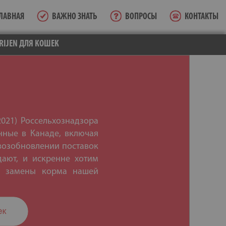
ЛАВНАЯ
ВАЖНО ЗНАТЬ
ВОПРОСЫ
КОНТАКТЫ
RIJEN ДЛЯ КОШЕК
2021) Россельхознадзора
нные в Канаде, включая
 возобновлении поставок
ают, и искренне хотим
ве замены корма нашей