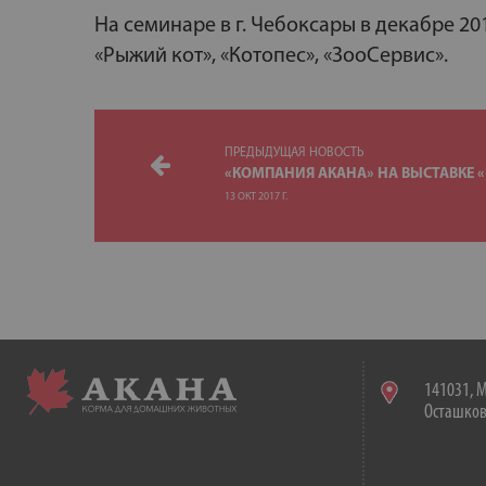
На семинаре в г. Чебоксары в декабре 2
«Рыжий кот», «Котопес», «ЗооСервис».
ПРЕДЫДУЩАЯ НОВОСТЬ
«КОМПАНИЯ АКАНА» НА ВЫСТАВКЕ «
13 ОКТ 2017 Г.
141031, М
Осташковс