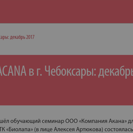
сары: декабрь 2017
ANA в г. Чебоксары: декабр
прошёл обучающий семинар ООО «Компания Акана» д
ТК «Биолапа» (в лице Алексея Артюкова) состоялась