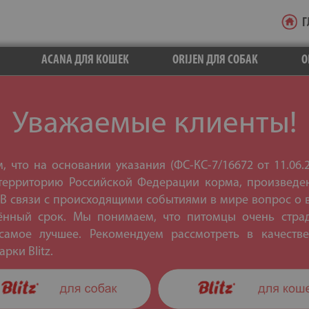
Г
ACANA ДЛЯ КОШЕК
ORIJEN ДЛЯ СОБАК
O
Уважаемые клиенты!
 что на основании указания (ФС-КС-7/16672 от 11.06.
территорию Российской Федерации корма, произведе
 В связи с происходящими событиями в мире вопрос о
ённый срок. Мы понимаем, что питомцы очень страд
амое лучшее. Рекомендуем рассмотреть в качест
рки Blitz.