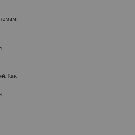
 темам:
и
й. Как
и