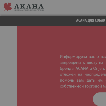
ACANA ДЛЯ СОБАК
Информируем вас о том,
запрещены к ввозу на 
бренды ACANA и Orijen.
отложен на неопредел
помочь вам дать им с
собственной торговой ма