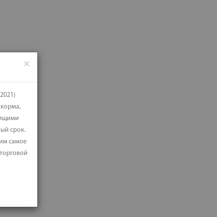
×
2021)
 корма,
дящими
ый срок.
 им самое
 торговой