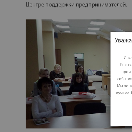
Центре поддержки предпринимателей.
Уважа
Инфо
Россе
произ
события
Мы пони
лучшее.