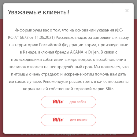
×
Уважаемые клиенты!
Уважаемые
Информируем вас о том, что на основании указания (ФС-
КС-7/16672 от 11.06.2021) Россельхознадзора запрещены к ввозу
клиенты!
на территорию Российской Федерации корма, произведенные
в Канаде, включая бренды ACANA и Orijen. В связи с
происходящими событиями в мире вопрос о возобновлении
Информируем вас о том, что на
поставок отложен на неопределённый срок. Мы понимаем, что
основании указания (ФС-КС-7/16672 от
питомцы очень страдают, и искренне хотим помочь вам дать
11.06.2021) Россельхознадзора
им самое лучшее. Рекомендуем рассмотреть в качестве замены
запрещены к ввозу на территорию
корма нашей собственной торговой марки Blitz.
Российской Федерации корма,
произведенные в Канаде, включая
бренды ACANA и Orijen. В связи с
происходящими событиями в мире
вопрос о возобновлении поставок
отложен на неопределённый срок. Мы