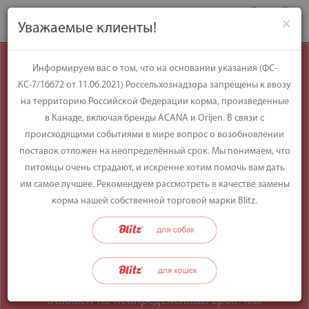
×
Уважаемые клиенты!
Уважаемые
Информируем вас о том, что на основании указания (ФС-
КС-7/16672 от 11.06.2021) Россельхознадзора запрещены к ввозу
клиенты!
на территорию Российской Федерации корма, произведенные
в Канаде, включая бренды ACANA и Orijen. В связи с
происходящими событиями в мире вопрос о возобновлении
Информируем вас о том, что на
поставок отложен на неопределённый срок. Мы понимаем, что
основании указания (ФС-КС-7/16672 от
питомцы очень страдают, и искренне хотим помочь вам дать
11.06.2021) Россельхознадзора
им самое лучшее. Рекомендуем рассмотреть в качестве замены
запрещены к ввозу на территорию
корма нашей собственной торговой марки Blitz.
Российской Федерации корма,
произведенные в Канаде, включая
бренды ACANA и Orijen. В связи с
происходящими событиями в мире
вопрос о возобновлении поставок
отложен на неопределённый срок. Мы