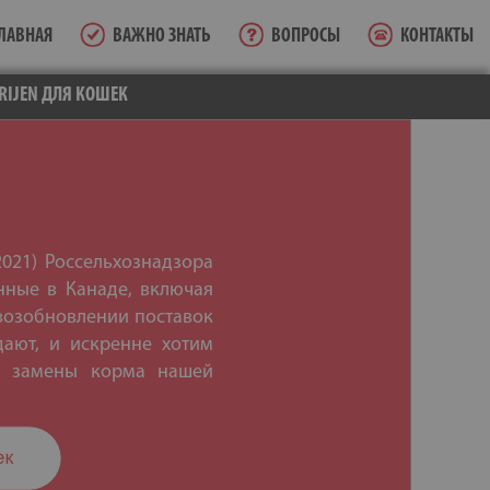
ЛАВНАЯ
ВАЖНО ЗНАТЬ
ВОПРОСЫ
КОНТАКТЫ
RIJEN ДЛЯ КОШЕК
2021) Россельхознадзора
нные в Канаде, включая
 возобновлении поставок
ают, и искренне хотим
ве замены корма нашей