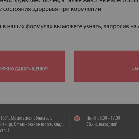
нной функцией почек, а также животные всего лиш
е состояния здоровья при кормлении
в наших формулах вы можете узнать, запросив на 
НУЖНО ДАВАТЬ ЩЕНКУ?
«А
1031, Московская область, г.
Пн.-Пт. 8.00 - 17.00
тищи, Осташковское шоссе, влад.
Сб.-Вс. выходной
 стр. 1