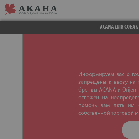
ACANA ДЛЯ СОБАК
Информируем вас о том,
запрещены к ввозу на 
бренды ACANA и Orijen.
отложен на неопредел
помочь вам дать им с
собственной торговой ма