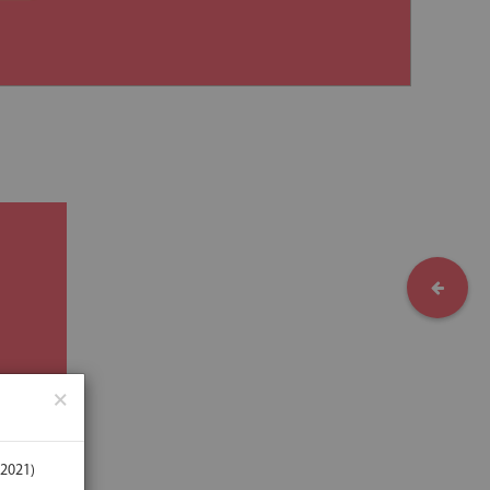
×
а в
2021)