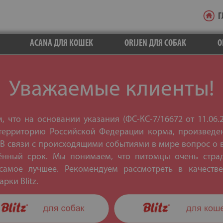
Г
ACANA ДЛЯ КОШЕК
ORIJEN ДЛЯ СОБАК
O
Уважаемые клиенты!
 что на основании указания (ФС-КС-7/16672 от 11.06.
территорию Российской Федерации корма, произведе
 В связи с происходящими событиями в мире вопрос о
ённый срок. Мы понимаем, что питомцы очень страд
амое лучшее. Рекомендуем рассмотреть в качест
рки Blitz.