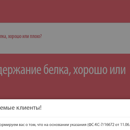
ка, хорошо или плохо?
ержание белка, хорошо или
емые клиенты!
ний о кормах, имеющих высокое содержание белк
рмируем вас о том, что на основании указания (ФС-КС-7/16672 от 11.06.
мнить, что на самом деле, кошки и собаки являются