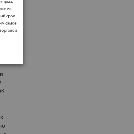
 корма,
тема
дящими
циону
ый срок.
 им самое
 торговой
а,
 и
к
ак
ек
но