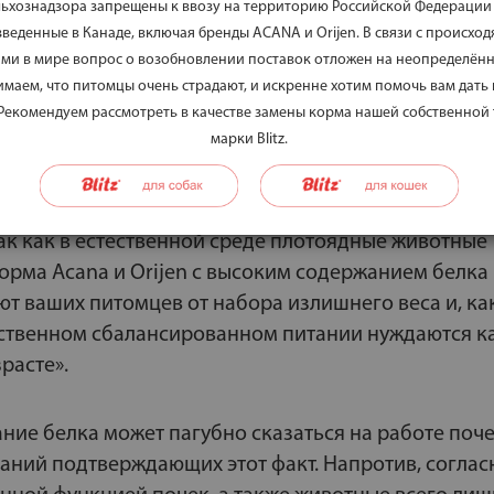
льхознадзора запрещены к ввозу на территорию Российской Федерации
 зубов и челюстей, а также пищеварительная сис
веденные в Канаде, включая бренды ACANA и Orijen. В связи с происхо
ных, адаптированных исключительно к мясному ра
ми в мире вопрос о возобновлении поставок отложен на неопределённ
я животным белком — их естественная потребность.
маем, что питомцы очень страдают, и искренне хотим помочь вам дать
 Рекомендуем рассмотреть в качестве замены корма нашей собственной
марки Blitz.
 разработали биологически соответствующие корм
у рациону диких животных, создаваемые с учетом
ских особенностей собак и кошек. В формулах нет
так как в естественной среде плотоядные животные
Корма Acana и Orijen с высоким содержанием белка
 ваших питомцев от набора излишнего веса и, ка
тественном сбалансированном питании нуждаются к
расте».
ние белка может пагубно сказаться на работе поч
аний подтверждающих этот факт. Напротив, соглас