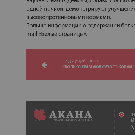
научным наблюдениям, собаки с ослабле
одной почкой, демонстрируют улучшени
высокопротеиновыми кормами.
Больше информации о содержании белка 
mail «Белые страницы».
ПРЕДЫДУЩИЙ ВОПРОС
СКОЛЬКО ГРАММОВ СУХОГО КОРМА 
14
Мы
5,