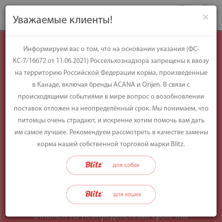
×
Уважаемые клиенты!
Уважаемые
Информируем вас о том, что на основании указания (ФС-
КС-7/16672 от 11.06.2021) Россельхознадзора запрещены к ввозу
клиенты!
на территорию Российской Федерации корма, произведенные
в Канаде, включая бренды ACANA и Orijen. В связи с
происходящими событиями в мире вопрос о возобновлении
Информируем вас о том, что на
поставок отложен на неопределённый срок. Мы понимаем, что
основании указания (ФС-КС-7/16672 от
питомцы очень страдают, и искренне хотим помочь вам дать
11.06.2021) Россельхознадзора
им самое лучшее. Рекомендуем рассмотреть в качестве замены
запрещены к ввозу на территорию
корма нашей собственной торговой марки Blitz.
Российской Федерации корма,
произведенные в Канаде, включая
бренды ACANA и Orijen. В связи с
происходящими событиями в мире
вопрос о возобновлении поставок
отложен на неопределённый срок. Мы