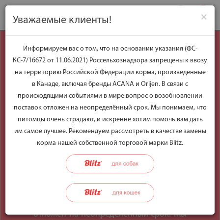
×
Уважаемые клиенты!
Уважаемые
Информируем вас о том, что на основании указания (ФС-
КС-7/16672 от 11.06.2021) Россельхознадзора запрещены к ввозу
клиенты!
на территорию Российской Федерации корма, произведенные
в Канаде, включая бренды ACANA и Orijen. В связи с
происходящими событиями в мире вопрос о возобновлении
Информируем вас о том, что на
поставок отложен на неопределённый срок. Мы понимаем, что
основании указания (ФС-КС-7/16672 от
питомцы очень страдают, и искренне хотим помочь вам дать
11.06.2021) Россельхознадзора
им самое лучшее. Рекомендуем рассмотреть в качестве замены
запрещены к ввозу на территорию
корма нашей собственной торговой марки Blitz.
Российской Федерации корма,
произведенные в Канаде, включая
бренды ACANA и Orijen. В связи с
происходящими событиями в мире
вопрос о возобновлении поставок
отложен на неопределённый срок. Мы