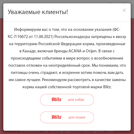
×
Уважаемые клиенты!
Уважаемые
Информируем вас о том, что на основании указания (ФС-
КС-7/16672 от 11.06.2021) Россельхознадзора запрещены к ввозу
клиенты!
на территорию Российской Федерации корма, произведенные
в Канаде, включая бренды ACANA и Orijen. В связи с
происходящими событиями в мире вопрос о возобновлении
Информируем вас о том, что на
поставок отложен на неопределённый срок. Мы понимаем, что
основании указания (ФС-КС-7/16672 от
питомцы очень страдают, и искренне хотим помочь вам дать
11.06.2021) Россельхознадзора
им самое лучшее. Рекомендуем рассмотреть в качестве замены
запрещены к ввозу на территорию
корма нашей собственной торговой марки Blitz.
Российской Федерации корма,
произведенные в Канаде, включая
бренды ACANA и Orijen. В связи с
происходящими событиями в мире
вопрос о возобновлении поставок
отложен на неопределённый срок. Мы