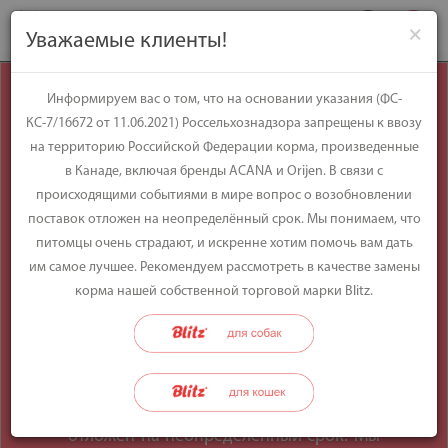
×
Уважаемые клиенты!
Уважаемые
Информируем вас о том, что на основании указания (ФС-
КС-7/16672 от 11.06.2021) Россельхознадзора запрещены к ввозу
клиенты!
на территорию Российской Федерации корма, произведенные
в Канаде, включая бренды ACANA и Orijen. В связи с
происходящими событиями в мире вопрос о возобновлении
Информируем вас о том, что на
поставок отложен на неопределённый срок. Мы понимаем, что
основании указания (ФС-КС-7/16672 от
питомцы очень страдают, и искренне хотим помочь вам дать
11.06.2021) Россельхознадзора
им самое лучшее. Рекомендуем рассмотреть в качестве замены
запрещены к ввозу на территорию
корма нашей собственной торговой марки Blitz.
Российской Федерации корма,
произведенные в Канаде, включая
бренды ACANA и Orijen. В связи с
происходящими событиями в мире
вопрос о возобновлении поставок
отложен на неопределённый срок. Мы