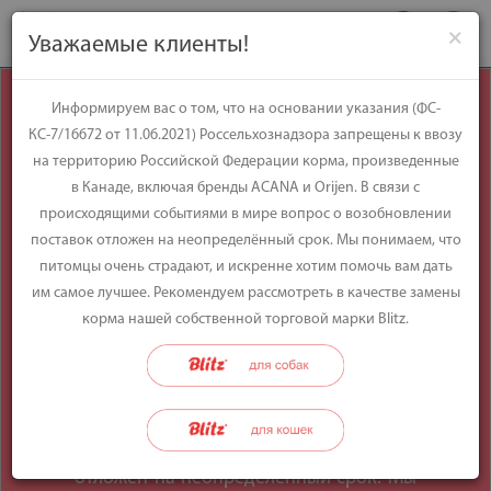
×
Уважаемые клиенты!
Уважаемые
Информируем вас о том, что на основании указания (ФС-
КС-7/16672 от 11.06.2021) Россельхознадзора запрещены к ввозу
клиенты!
на территорию Российской Федерации корма, произведенные
в Канаде, включая бренды ACANA и Orijen. В связи с
происходящими событиями в мире вопрос о возобновлении
Информируем вас о том, что на
поставок отложен на неопределённый срок. Мы понимаем, что
основании указания (ФС-КС-7/16672 от
питомцы очень страдают, и искренне хотим помочь вам дать
11.06.2021) Россельхознадзора
им самое лучшее. Рекомендуем рассмотреть в качестве замены
запрещены к ввозу на территорию
корма нашей собственной торговой марки Blitz.
Российской Федерации корма,
произведенные в Канаде, включая
бренды ACANA и Orijen. В связи с
происходящими событиями в мире
вопрос о возобновлении поставок
отложен на неопределённый срок. Мы